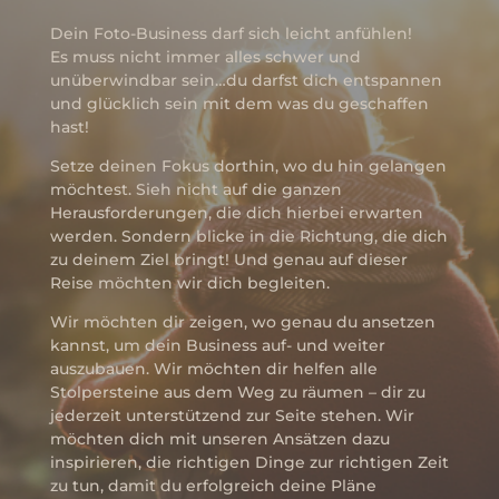
Dein Foto-Business darf sich leicht anfühlen!
Es muss nicht immer alles schwer und
unüberwindbar sein…du darfst dich entspannen
und glücklich sein mit dem was du geschaffen
hast!
Setze deinen Fokus dorthin, wo du hin gelangen
möchtest. Sieh nicht auf die ganzen
Herausforderungen, die dich hierbei erwarten
werden. Sondern blicke in die Richtung, die dich
zu deinem Ziel bringt! Und genau auf dieser
Reise möchten wir dich begleiten.
Wir möchten dir zeigen, wo genau du ansetzen
kannst, um dein Business auf- und weiter
auszubauen. Wir möchten dir helfen alle
Stolpersteine aus dem Weg zu räumen – dir zu
jederzeit unterstützend zur Seite stehen. Wir
möchten dich mit unseren Ansätzen dazu
inspirieren, die richtigen Dinge zur richtigen Zeit
zu tun, damit du erfolgreich deine Pläne