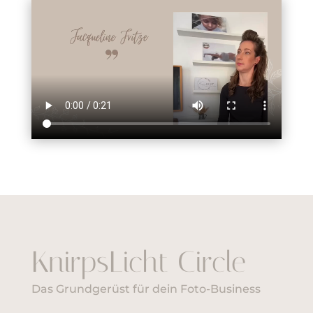
KnirpsLicht Circle
Das Grundgerüst für dein Foto-Business